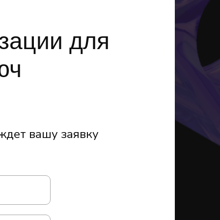
зации для
юч
т ждет вашу заявку