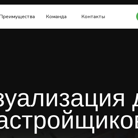
Преимущества
Команда
Контакты
зуализация 
астройщик