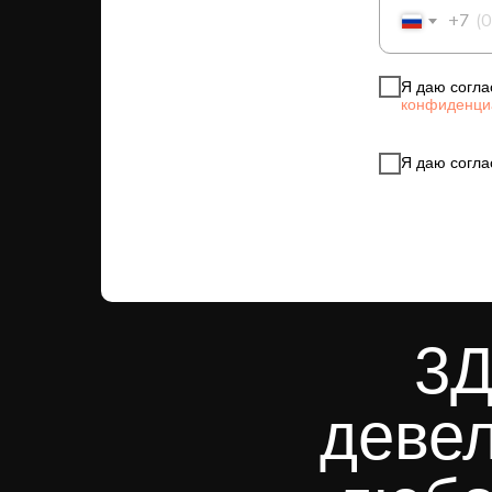
+7
Я даю согла
конфиденци
Я даю согла
3Д
девел