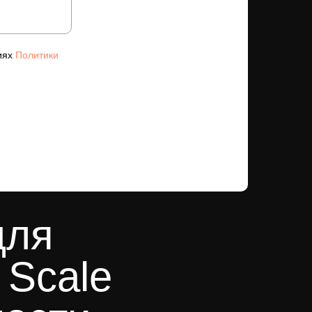
иях
Политики
для
 Scale