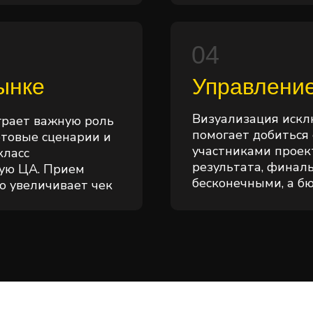
04
ынке
Управление
Визуализация искл
грает важную роль
помогает добиться
етовые сценарии и
участниками проект
класс
результата, финал
ую ЦА. Прием
бесконечными, а б
о увеличивает чек